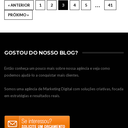
…
1
2
3
4
5
41
« ANTERIOR
PRÓXIMO »
GOSTOU DO NOSSO BLOG?
Então conheça um pouco mais sobre nossa agência e veja como
podemos ajudá-lo a conquistar mais clientes.
Somos uma agência de Marketing Digital com soluções criativas, focada
em estratégias e resultados reais.